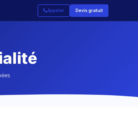
Appeler
Devis gratuit
alité
nées