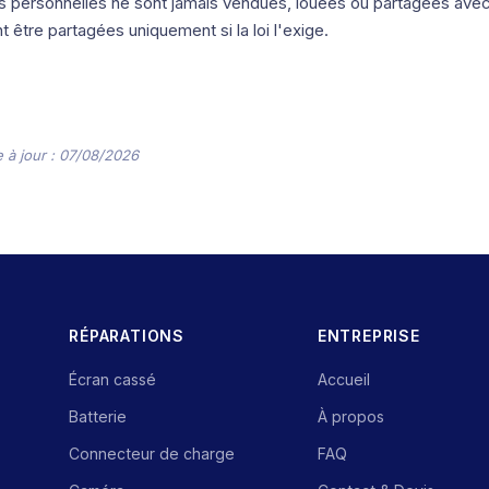
 personnelles ne sont jamais vendues, louées ou partagées avec 
t être partagées uniquement si la loi l'exige.
 à jour : 07/08/2026
RÉPARATIONS
ENTREPRISE
Écran cassé
Accueil
Batterie
À propos
Connecteur de charge
FAQ