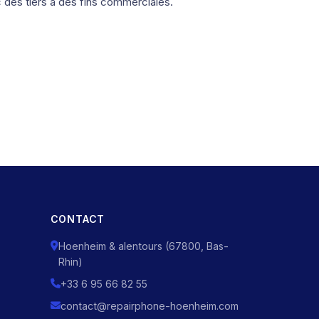
des tiers à des fins commerciales.
CONTACT
Hoenheim & alentours (67800, Bas-
Rhin)
+33 6 95 66 82 55
contact@repairphone-hoenheim.com